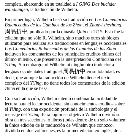
completa, abarcando en su totalidad a
I GING Das buchder
wandlungen
, la traducción de Wilhelm.
En primer lugar, Wilhelm basó su traducción en
Los Comentarios
Balanceados de los Cambios de los Zhou
, el
Zhouyi zhezhong
,
周易折中
, publicado por la dinastía
Quin
en 1715. Esta fue la
edición que no sólo R. Wilhelm, sino muchos otros sinólogos
utilizaron para realizar sus traducciones en lenguajes occidentales.
Los Comentarios Balanceados de los Cambios de los Zhou
incluyen los comentarios de los principales eruditos chinos del
último milenio, que presentan la interpretación Confuciana del
YiJing
. Sin embargo, ni Wilhelm ni ningún otro traductor a
周易折中
lenguas occidentales tradujo el
en su totalidad; es
decir, que aunque la traducción de Wilhelm tiene el texto
completo del
YiJing
, no tiene todos los comentarios de la edición
china en la que se basa.
Con su traducción, Wilhelm intentó combinar la facilidad de
lectura para el lector occidental sin conocimientos eruditos sobre
el
YiJing
, con una exposición profunda de la simbología y el
mensaje del
YiJing
. Para lograr su objetivo Wilhelm dividió su
obra en tres secciones, o libros (todas dentro de un sólo volumen;
la única edición de la traducción de Wilhelm que conozco,
dividida en dos volúmenes, es la primer edición en inglés, de la