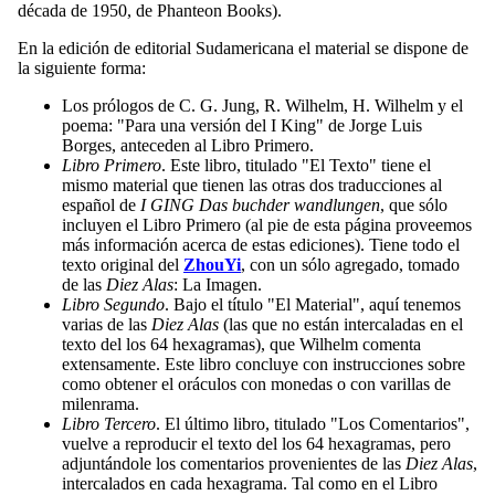
década de 1950, de Phanteon Books).
En la edición de editorial Sudamericana el material se dispone de
la siguiente forma:
Los prólogos de C. G. Jung, R. Wilhelm, H. Wilhelm y el
poema: "Para una versión del I King" de Jorge Luis
Borges, anteceden al Libro Primero.
Libro Primero
. Este libro, titulado "El Texto" tiene el
mismo material que tienen las otras dos traducciones al
español de
I GING Das buchder wandlungen
, que sólo
incluyen el Libro Primero (al pie de esta página proveemos
más información acerca de estas ediciones). Tiene todo el
texto original del
ZhouYi
, con un sólo agregado, tomado
de las
Diez Alas
: La Imagen.
Libro Segundo
. Bajo el título "El Material", aquí tenemos
varias de las
Diez Alas
(las que no están intercaladas en el
texto del los 64 hexagramas), que Wilhelm comenta
extensamente. Este libro concluye con instrucciones sobre
como obtener el oráculos con monedas o con varillas de
milenrama.
Libro Tercero
. El último libro, titulado "Los Comentarios",
vuelve a reproducir el texto del los 64 hexagramas, pero
adjuntándole los comentarios provenientes de las
Diez Alas
,
intercalados en cada hexagrama. Tal como en el Libro