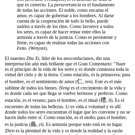
que es correcto. La
perseverancia
es el fundamento
de todas las acciones. El noble, como encarna el
amor, es capaz de gobernar a los hombres. Al darse
cuenta de la cooperación de todo lo bello, puede
unirlos a través de los ritos. Como favorece a todos
los seres, es capaz de hacer reinar entre ellos la
armonía a través de la justicia. Como es persistente y
firme, es capaz de realizar todas las acciones con
éxito. (
Wenyan
).
El maestro
Zhu Xi
, líder de los neoconfucianos, dio una
interpretación aún más brillante que el Gran Comentario: "
Yuan
es el principio de la vida de los seres y es donde comienza toda la
virtud del cielo y de la tierra. Como estación, es la primavera; para
仁
el hombre, es el sentimiento de amor (
,
ren
). Este es el más
sublime de todos los bienes.
Heng
es el crecimiento de la vida y
es donde cada ser que llega se vuelve hermoso y perfecto. Como
禮
estación, es el verano; para el hombre, es el ritual (
,
li
). Es el
encuentro de todas las bellezas.
Li
es vida a voluntad y es allí
donde todos los seres encuentran el lugar que les conviene y no se
hacen daño entre sí. Como estación, es el otoño; para el hombre,
義
es la justicia (
,
yi
). Es armonía porque todo está en su lugar.
Zhen
es la plenitud de la vida y es donde la realidad y la razón