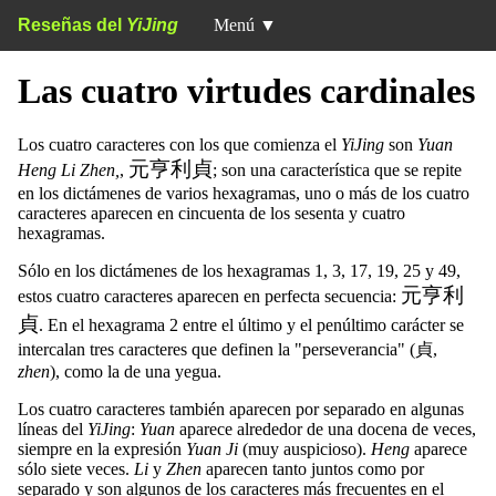
Reseñas del
YiJing
Menú
▼
Las cuatro virtudes cardinales
Los cuatro caracteres con los que comienza el
YiJing
son
Yuan
元亨利貞
Heng Li Zhen,
,
; son una característica que se repite
en los dictámenes de varios hexagramas, uno o más de los cuatro
caracteres aparecen en cincuenta de los sesenta y cuatro
hexagramas.
Sólo en los dictámenes de los hexagramas 1, 3, 17, 19, 25 y 49,
元亨利
estos cuatro caracteres aparecen en perfecta secuencia:
貞
. En el hexagrama 2 entre el último y el penúltimo carácter se
intercalan tres caracteres que definen la "perseverancia" (貞,
zhen
), como la de una yegua.
Los cuatro caracteres también aparecen por separado en algunas
líneas del
YiJing
:
Yuan
aparece alrededor de una docena de veces,
siempre en la expresión
Yuan Ji
(muy auspicioso).
Heng
aparece
sólo siete veces.
Li
y
Zhen
aparecen tanto juntos como por
separado y son algunos de los caracteres más frecuentes en el