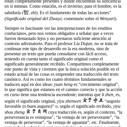
están completamente presentes y donde encuentran su suficiencia
en sí mismas. Como estación, es el invierno; para el hombre, es la
智
sabiduría (
,
zhi
). Es el fundamento de todas las acciones”
(
Significado original del Zhouyi
, comentario sobre el
Wenyari
).
Siempre es fascinante ver las interpretaciones de los eruditos
confucianos, pero nos vemos obligados a señalar que a veces
fueron demasiado lejos y no prestaron suficiente atención al
contexto adivinatorio. Para el profesor
Liu Dajun
, no se trata de
continuar este tipo de desarrollo en la era moderna, sino de
presentar un texto que pueda consultarse con fácil acceso,
teniendo en cuenta tanto el significado original como el
significado generalmente recibido. Compartimos completamente
este punto de vista y creemos que la única solución posible en el
estado actual de las cosas es emprender una traducción del texto
canónico. Así es como los cuatro términos fundamentales se
traducen aquí en dos ideas:
yuan heng
es “crecimiento original”,
lo que significa que estamos en el camino correcto y que la acción
en curso tiene una tendencia ascendente; mientras que
li zhen,
es,
según el significado original,
yiyu zhenwen
“augurio
favorable (o buen augurio)” o, según el significado recibido,
yiyu
shou zheng
cuya traducción es, según el contexto, “la
perseverancia es ventajosa”, “la ventaja de ser perseverante”, “la
ventaja de perseverar”, “la ventaja de aguantar”, etc. Finalmente,