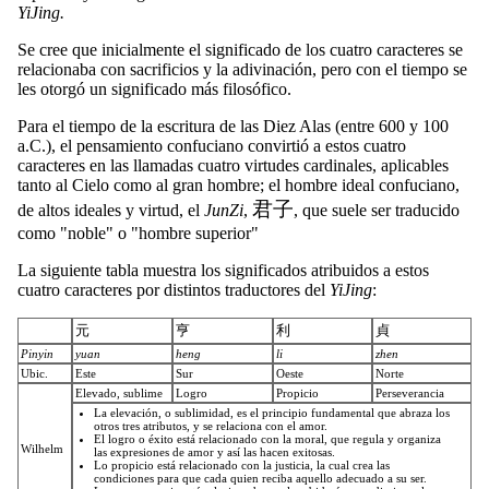
YiJing.
Se cree que inicialmente el significado de los cuatro caracteres se
relacionaba con sacrificios y la adivinación, pero con el tiempo se
les otorgó un significado más filosófico.
Para el tiempo de la escritura de las Diez Alas (entre 600 y 100
a.C.), el pensamiento confuciano convirtió a estos cuatro
caracteres en las llamadas cuatro virtudes cardinales, aplicables
tanto al Cielo como al gran hombre; el hombre ideal confuciano,
君子
de altos ideales y virtud, el
JunZi
,
, que suele ser traducido
como "noble" o "hombre superior"
La siguiente tabla muestra los significados atribuidos a estos
cuatro caracteres por distintos traductores del
YiJing
:
元
亨
利
貞
Pinyin
yuan
heng
li
zhen
Ubic.
Este
Sur
Oeste
Norte
Elevado, sublime
Logro
Propicio
Perseverancia
La elevación, o sublimidad, es el principio fundamental que abraza los
otros tres atributos, y se relaciona con el amor.
El logro o éxito está relacionado con la moral, que regula y organiza
Wilhelm
las expresiones de amor y así las hacen exitosas.
Lo propicio está relacionado con la justicia, la cual crea las
condiciones para que cada quien reciba aquello adecuado a su ser.