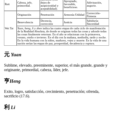
Apropiado,
Cabeza, jefe,
dejos de
Adivinación,
Rutt
favorable,
primordial.
auspiciosidad y
augurio.
beneficioso.
aceptabilidad).
Corrección-
Originación
Penetración
Armonía-Utilidad
Firmeza
Decencia,
Sabiduría-
Benevolencia
Justicia
corrección
Sinceridad
Wei Tat
Yuan, heng, li
y
zhen
indica las cuatro etapas de cada ciclo de manifestación
de la Realidad Absoluta, de donde se originan todas las cosas y adonde todas
las cosas finalmente retornan. En el año se relacionan con la primavera,
verano, otoño e invierno. En el día con la mañana, mediodía, tarde y noche.
En la vida humana con la niñez, madurez, vejez y muerte. En la vida de una
nación serían las etapas de paz, prosperidad, decadencia y ruptura.
元
Yuan
Sublime, elevado, preeminente, superior, el más grande, grande y
originante, primordial, cabeza, líder, jefe.
亨
Heng
Exito, logro, satisfacción, crecimiento, penetración; ofrenda,
sacrificio (17.6).
利
Li