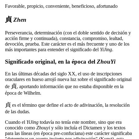
Favorable, propicio, conveniente, beneficioso, afortunado
貞
Zhen
Perseverancia, determinación (con el doble sentido de decisión y
acción firme y continuada), constancia, compromiso, lealtad,
devoción, prueba. Este carácter es el más frecuente y uno de los
más importantes para entender el significado del
YiJing
.
Significado original, en la época del
ZhouYi
En las últimas décadas del siglo XX, el uso de inscripciones
oraculares en hueso arrojó nueva luz sobre el significado original
貞
de
, aportando información que no estaba disponible en la
época de Wilhelm.
貞
es el término que define el acto de adivinación, la resolución
de las dudas.
Cuando el
YiJing
todavía no tenía este nombre, sino que era
conocido como
Zhouyi
y sólo incluía el Dictamen y los textos
para las líneas (en época pre-confuciana) este carácter significaba
"determinar un asunto incierto por adivinación" (Kunst), esta