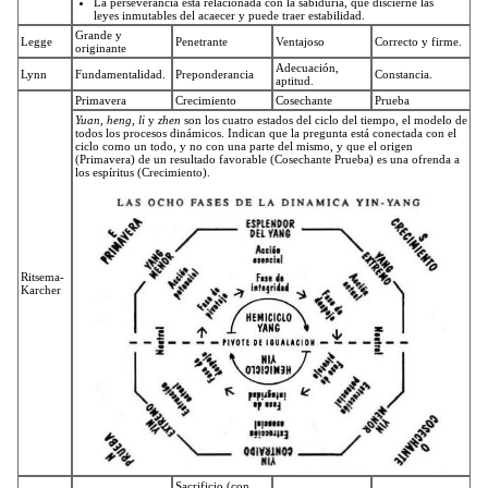
La perseverancia está relacionada con la sabiduría, que discierne las
leyes inmutables del acaecer y puede traer estabilidad.
Grande y
Legge
Penetrante
Ventajoso
Correcto y firme.
originante
Adecuación,
Lynn
Fundamentalidad.
Preponderancia
Constancia.
aptitud.
Primavera
Crecimiento
Cosechante
Prueba
Yuan, heng, li
y
zhen
son los cuatro estados del ciclo del tiempo, el modelo de
todos los procesos dinámicos. Indican que la pregunta está conectada con el
ciclo como un todo, y no con una parte del mismo, y que el origen
(Primavera) de un resultado favorable (Cosechante Prueba) es una ofrenda a
los espíritus (Crecimiento).
Ritsema-
Karcher
Sacrificio (con