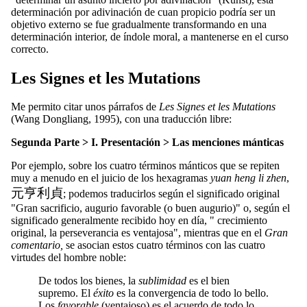
determinación por adivinación de cuan propicio podría ser un
objetivo externo se fue gradualmente transformando en una
determinación interior, de índole moral, a mantenerse en el curso
correcto.
Les Signes et les Mutations
Me permito citar unos párrafos de
Les Signes et les Mutations
(Wang Dongliang, 1995), con una traducción libre:
Segunda Parte > I. Presentación > Las menciones mánticas
Por ejemplo, sobre los cuatro términos mánticos que se repiten
muy a menudo en el juicio de los hexagramas
yuan heng li zhen
,
元亨利貞
; podemos traducirlos según el significado original
"Gran sacrificio, augurio favorable (o buen augurio)" o, según el
significado generalmente recibido hoy en día, " crecimiento
original, la perseverancia es ventajosa", mientras que en el
Gran
comentario,
se asocian estos cuatro términos con las cuatro
virtudes del hombre noble:
De todos los bienes, la
sublimidad
es el bien
supremo. El
éxito
es la convergencia de todo lo bello.
Los
favorable
(ventajoso) es el acuerdo de todo lo